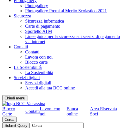
Photogallery
Photogallery
Photogallery Premi al Merito Scolastico 2021
Sicurezza
Sicurezza informatica
Carte di pagamento
Sportello ATM
Linee guida per la sicurezza sui servizi di pagamento
via internet
Contatti
Contatti
Lavora con noi
Blocco carte
La Sostenibilità
La Sostenibilità
Servizi digitali
Servizi digitali
Accedi alla tua BCC online
Chiudi menu
Blocco
Lavora con
Banca
Area Riservata
Contatti
Carte
noi
online
Soci
Cerca