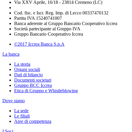
Via XXV Aprile, 16/18 - 23814 Cremeno (LC)
Cod. fisc. e Iscr. Reg. Imp. di Lecco 00337470132
Partita IVA 15240741007
Banca aderente al Gruppo Bancario Cooperativo Iccrea
Società partecipante al Gruppo IVA
Gruppo Bancario Cooperativo Iccrea
©2017 Iccrea Banca S.p.A
La banca
La storia
Organi sociali
Dati di bilancio
Documenti societari
Gruppo BCC Iccrea
Etica di Gruppo e Whistleblowing
Dove siamo
La sede
Le filiali
Aree di competenza
I Soci