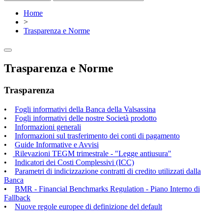
Home
>
Trasparenza e Norme
Trasparenza e Norme
Trasparenza
•
Fogli informativi della Banca della Valsassina
•
Fogli informativi delle nostre Società prodotto
•
Informazioni generali
•
Informazioni sul trasferimento dei conti di pagamento
•
Guide Informative e Avvisi
•
Rilevazioni TEGM trimestrale - "Legge antiusura"
•
Indicatori dei Costi Complessivi (ICC)
•
Parametri di indicizzazione contratti di credito utilizzati dalla
Banca
•
BMR - Financial Benchmarks Regulation - Piano Interno di
Fallback
•
Nuove regole europee di definizione del default