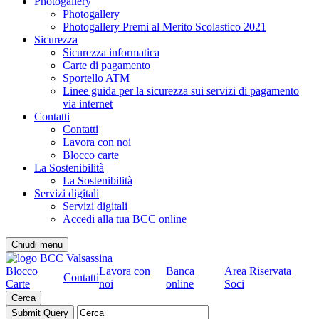
Photogallery
Photogallery
Photogallery Premi al Merito Scolastico 2021
Sicurezza
Sicurezza informatica
Carte di pagamento
Sportello ATM
Linee guida per la sicurezza sui servizi di pagamento
via internet
Contatti
Contatti
Lavora con noi
Blocco carte
La Sostenibilità
La Sostenibilità
Servizi digitali
Servizi digitali
Accedi alla tua BCC online
Chiudi menu
Blocco
Lavora con
Banca
Area Riservata
Contatti
Carte
noi
online
Soci
Cerca