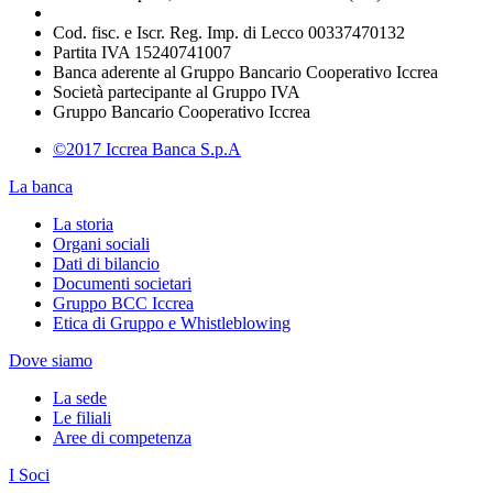
Cod. fisc. e Iscr. Reg. Imp. di Lecco 00337470132
Partita IVA 15240741007
Banca aderente al Gruppo Bancario Cooperativo Iccrea
Società partecipante al Gruppo IVA
Gruppo Bancario Cooperativo Iccrea
©2017 Iccrea Banca S.p.A
La banca
La storia
Organi sociali
Dati di bilancio
Documenti societari
Gruppo BCC Iccrea
Etica di Gruppo e Whistleblowing
Dove siamo
La sede
Le filiali
Aree di competenza
I Soci