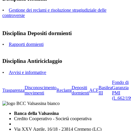
•
Gestione dei reclami e risoluzione stragiudiziale delle
controversie
Disciplina Depositi dormienti
•
Rapporti dormienti
Disciplina Antiriciclaggio
•
Avvisi e informative
Fondo di
Disconoscimento
Depositi
Basilea
Garanzia
Trasparenza
Reclami
ACF
movimenti
dormienti
III
PMI
(L.662/19
Banca della Valsassina
Credito Cooperativo - Società cooperativa
Via XXV Aprile, 16/18 - 23814 Cremeno (LC)