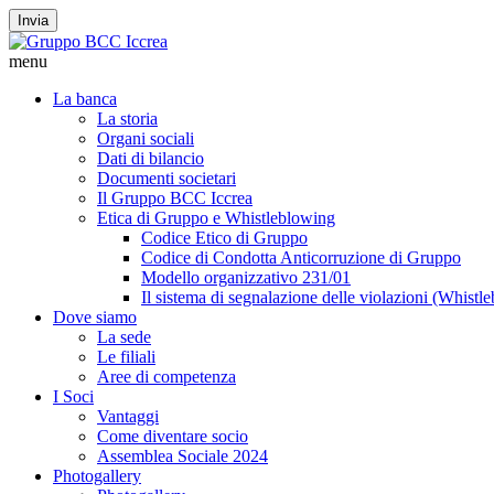
Invia
menu
La banca
La storia
Organi sociali
Dati di bilancio
Documenti societari
Il Gruppo BCC Iccrea
Etica di Gruppo e Whistleblowing
Codice Etico di Gruppo
Codice di Condotta Anticorruzione di Gruppo
Modello organizzativo 231/01
Il sistema di segnalazione delle violazioni (Whistl
Dove siamo
La sede
Le filiali
Aree di competenza
I Soci
Vantaggi
Come diventare socio
Assemblea Sociale 2024
Photogallery