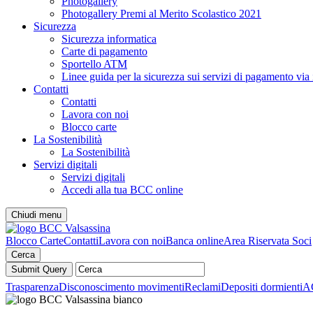
Photogallery
Photogallery Premi al Merito Scolastico 2021
Sicurezza
Sicurezza informatica
Carte di pagamento
Sportello ATM
Linee guida per la sicurezza sui servizi di pagamento via 
Contatti
Contatti
Lavora con noi
Blocco carte
La Sostenibilità
La Sostenibilità
Servizi digitali
Servizi digitali
Accedi alla tua BCC online
Chiudi menu
Blocco Carte
Contatti
Lavora con noi
Banca online
Area Riservata Soci
Cerca
Trasparenza
Disconoscimento movimenti
Reclami
Depositi dormienti
A