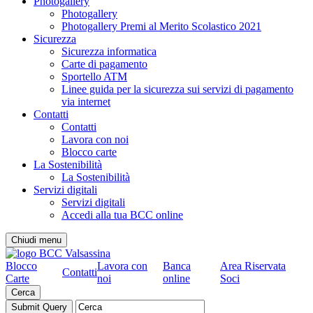
Photogallery
Photogallery
Photogallery Premi al Merito Scolastico 2021
Sicurezza
Sicurezza informatica
Carte di pagamento
Sportello ATM
Linee guida per la sicurezza sui servizi di pagamento
via internet
Contatti
Contatti
Lavora con noi
Blocco carte
La Sostenibilità
La Sostenibilità
Servizi digitali
Servizi digitali
Accedi alla tua BCC online
Chiudi menu
Blocco
Lavora con
Banca
Area Riservata
Contatti
Carte
noi
online
Soci
Cerca