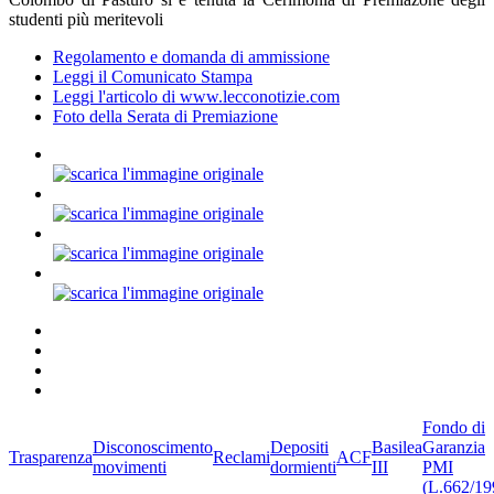
studenti più meritevoli
Regolamento e domanda di ammissione
Leggi il Comunicato Stampa
Leggi l'articolo di www.lecconotizie.com
Foto della Serata di Premiazione
Fondo di
Disconoscimento
Depositi
Basilea
Garanzia
Trasparenza
Reclami
ACF
movimenti
dormienti
III
PMI
(L.662/19