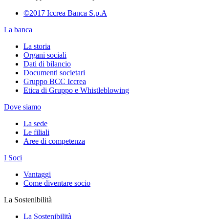
©2017 Iccrea Banca S.p.A
La banca
La storia
Organi sociali
Dati di bilancio
Documenti societari
Gruppo BCC Iccrea
Etica di Gruppo e Whistleblowing
Dove siamo
La sede
Le filiali
Aree di competenza
I Soci
Vantaggi
Come diventare socio
La Sostenibilità
La Sostenibilità