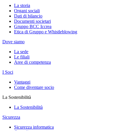
La storia
Organi sociali
Dati di bilancio
Documenti societari
Gruppo BCC Iccrea
Etica di Gruppo e Whistleblowing
Dove siamo
La sede
Le filiali
Aree di competenza
I Soci
Vantaggi
Come diventare socio
La Sostenibilità
La Sostenibilità
Sicurezza
Sicurezza informatica