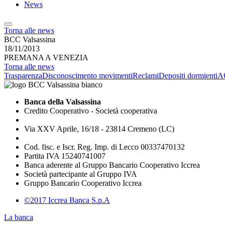
News
Torna alle news
BCC Valsassina
18/11/2013
PREMANA A VENEZIA
Torna alle news
Trasparenza
Disconoscimento movimenti
Reclami
Depositi dormienti
A
Banca della Valsassina
Credito Cooperativo - Società cooperativa
Via XXV Aprile, 16/18 - 23814 Cremeno (LC)
Cod. fisc. e Iscr. Reg. Imp. di Lecco 00337470132
Partita IVA 15240741007
Banca aderente al Gruppo Bancario Cooperativo Iccrea
Società partecipante al Gruppo IVA
Gruppo Bancario Cooperativo Iccrea
©2017 Iccrea Banca S.p.A
La banca