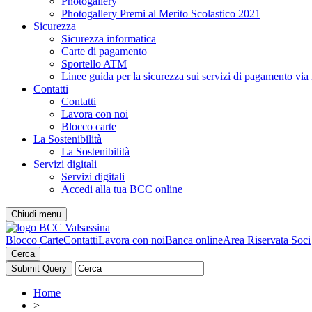
Photogallery
Photogallery Premi al Merito Scolastico 2021
Sicurezza
Sicurezza informatica
Carte di pagamento
Sportello ATM
Linee guida per la sicurezza sui servizi di pagamento via 
Contatti
Contatti
Lavora con noi
Blocco carte
La Sostenibilità
La Sostenibilità
Servizi digitali
Servizi digitali
Accedi alla tua BCC online
Chiudi menu
Blocco Carte
Contatti
Lavora con noi
Banca online
Area Riservata Soci
Cerca
Home
>