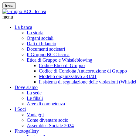
Invia
menu
La banca
La storia
Organi sociali
Dati di bilancio
Documenti societari
Il Gruppo BCC Iccrea
Etica di Gruppo e Whistleblowing
Codice Etico di Gruppo
Codice di Condotta Anticorruzione di Gruppo
Modello organizzativo 231/01
Il sistema di segnalazione delle violazioni (Whistl
Dove siamo
La sede
Le filiali
Aree di competenza
I Soci
Vantaggi
Come diventare socio
Assemblea Sociale 2024
Photogallery