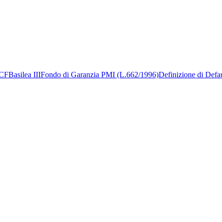
CF
Basilea III
Fondo di Garanzia PMI (L.662/1996)
Definizione di Defa