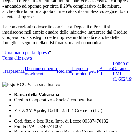
Depositi e Prestiti - di cui 340 milioni attraverso IccreaBancaImpresa
- andando ad operare per circa il 20% complessivo delle misure,
anche oltre la propria quota di mercato sul complessivo segmento di
clientela-imprese.
Le convenzioni sottoscritte con Cassa Depositi e Prestiti si
inseriscono nell’ampio quadro delle iniziative intraprese dal Credito
Cooperativo a sostegno delle imprese in difficoltà e anche delle
famiglie a seguito della crisi finanziaria ed economica.
“
Una mano per la ripresa
”
Torna alle news
Fondo di
Disconoscimento
Depositi
Basilea
Garanzia
Trasparenza
Reclami
ACF
movimenti
dormienti
III
PMI
(L.662/19
Banca della Valsassina
Credito Cooperativo - Società cooperativa
Via XXV Aprile, 16/18 - 23814 Cremeno (LC)
Cod. fisc. e Iscr. Reg. Imp. di Lecco 00337470132
Partita IVA 15240741007
Banca aderente al Gruppo Bancario Cooperativo Iccrea