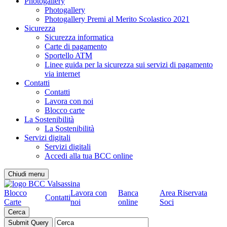
Photogallery
Photogallery
Photogallery Premi al Merito Scolastico 2021
Sicurezza
Sicurezza informatica
Carte di pagamento
Sportello ATM
Linee guida per la sicurezza sui servizi di pagamento
via internet
Contatti
Contatti
Lavora con noi
Blocco carte
La Sostenibilità
La Sostenibilità
Servizi digitali
Servizi digitali
Accedi alla tua BCC online
Chiudi menu
Blocco
Lavora con
Banca
Area Riservata
Contatti
Carte
noi
online
Soci
Cerca