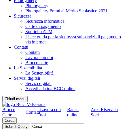
Photogallery
Photogallery
Photogallery Premi al Merito Scolastico 2021
Sicurezza
Sicurezza informatica
Carte di pagamento
Sportello ATM
Linee guida per la sicurezza sui servizi di pagamento
via internet
Contatti
Contatti
Lavora con noi
Blocco carte
La Sostenibilità
La Sostenibilità
Servizi digitali
Servizi digitali
Accedi alla tua BCC online
Chiudi menu
Blocco
Lavora con
Banca
Area Riservata
Contatti
Carte
noi
online
Soci
Cerca