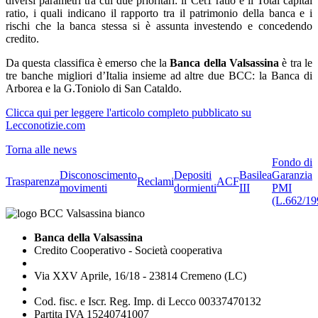
diversi parametri tra cui due prioritari: il Cet1 ratio e il Total capital
ratio, i quali indicano il rapporto tra il patrimonio della banca e i
rischi che la banca stessa si è assunta investendo e concedendo
credito.
Da questa classifica è emerso che la
Banca della Valsassina
è tra le
tre banche migliori d’Italia insieme ad altre due BCC: la Banca di
Arborea e la G.Toniolo di San Cataldo.
Clicca qui per leggere l'articolo completo pubblicato su
Lecconotizie.com
Torna alle news
Fondo di
Disconoscimento
Depositi
Basilea
Garanzia
Trasparenza
Reclami
ACF
movimenti
dormienti
III
PMI
(L.662/19
Banca della Valsassina
Credito Cooperativo - Società cooperativa
Via XXV Aprile, 16/18 - 23814 Cremeno (LC)
Cod. fisc. e Iscr. Reg. Imp. di Lecco 00337470132
Partita IVA 15240741007