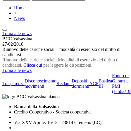
Home
>
News
Torna alle news
BCC Valsassina
27/02/2018
Rinnovo delle cariche sociali - modalità di esercizio del diritto di
candidarsi
Rinnovo delle cariche sociali. Modalità di esercizio del diritto di
candidarsi.
Clicca qui
per leggere le disposizioni.
Torna alle news
Fondo di
Disconoscimento
Depositi
Basilea
Garanzia
Trasparenza
Reclami
ACF
movimenti
dormienti
III
PMI
(L.662/19
Banca della Valsassina
Credito Cooperativo - Società cooperativa
Via XXV Aprile, 16/18 - 23814 Cremeno (LC)