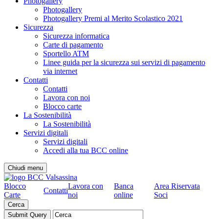
Photogallery
Photogallery
Photogallery Premi al Merito Scolastico 2021
Sicurezza
Sicurezza informatica
Carte di pagamento
Sportello ATM
Linee guida per la sicurezza sui servizi di pagamento
via internet
Contatti
Contatti
Lavora con noi
Blocco carte
La Sostenibilità
La Sostenibilità
Servizi digitali
Servizi digitali
Accedi alla tua BCC online
Chiudi menu
Blocco
Lavora con
Banca
Area Riservata
Contatti
Carte
noi
online
Soci
Cerca