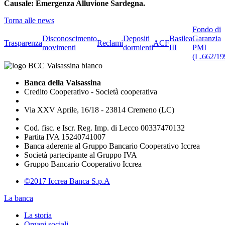
Causale: Emergenza Alluvione Sardegna.
Torna alle news
Fondo di
Disconoscimento
Depositi
Basilea
Garanzia
Trasparenza
Reclami
ACF
movimenti
dormienti
III
PMI
(L.662/19
Banca della Valsassina
Credito Cooperativo - Società cooperativa
Via XXV Aprile, 16/18 - 23814 Cremeno (LC)
Cod. fisc. e Iscr. Reg. Imp. di Lecco 00337470132
Partita IVA 15240741007
Banca aderente al Gruppo Bancario Cooperativo Iccrea
Società partecipante al Gruppo IVA
Gruppo Bancario Cooperativo Iccrea
©2017 Iccrea Banca S.p.A
La banca
La storia
Organi sociali