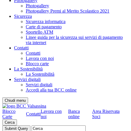
Photogallery
Photogallery
Photogallery Premi al Merito Scolastico 2021
Sicurezza
Sicurezza informatica
Carte di pagamento
Sportello ATM
Linee guida per la sicurezza sui servizi di pagamento
via internet
Contatti
Contatti
Lavora con noi
Blocco carte
La Sostenibilità
La Sostenibilità
Servizi digitali
Servizi digitali
Accedi alla tua BCC online
Chiudi menu
Blocco
Lavora con
Banca
Area Riservata
Contatti
Carte
noi
online
Soci
Cerca