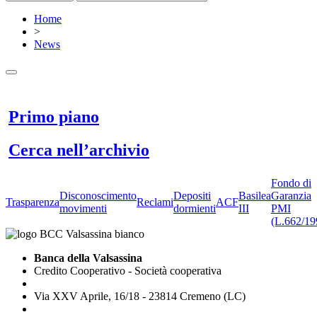
Home
>
News
Primo piano
Cerca nell’archivio
Fondo di
Disconoscimento
Depositi
Basilea
Garanzia
Trasparenza
Reclami
ACF
movimenti
dormienti
III
PMI
(L.662/19
Banca della Valsassina
Credito Cooperativo - Società cooperativa
Via XXV Aprile, 16/18 - 23814 Cremeno (LC)