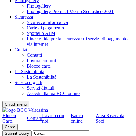
Photogallery
Photogallery
Photogallery Premi al Merito Scolastico 2021
Sicurezza
Sicurezza informatica
Carte di pagamento
Sportello ATM
Linee guida per la sicurezza sui servizi di pagamento
via internet
Contatti
Contatti
Lavora con noi
Blocco carte
La Sostenibilità
La Sostenibilità
Servizi digitali
Servizi digitali
Accedi alla tua BCC online
Chiudi menu
Blocco
Lavora con
Banca
Area Riservata
Contatti
Carte
noi
online
Soci
Cerca