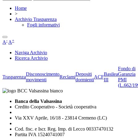
Home
>
Archivio Trasparenza
Fogli informativi
-
+
A
A
Naviga Archivio
Ricerca Archivio
Fondo di
Disconoscimento
Depositi
Basilea
Garanzia
Trasparenza
Reclami
ACF
movimenti
dormienti
III
PMI
(L.662/19
Banca della Valsassina
Credito Cooperativo - Società cooperativa
Via XXV Aprile, 16/18 - 23814 Cremeno (LC)
Cod. fisc. e Iscr. Reg. Imp. di Lecco 00337470132
Partita IVA 15240741007