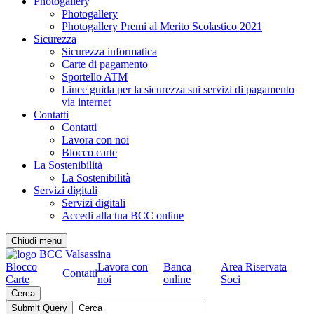
Photogallery
Photogallery
Photogallery Premi al Merito Scolastico 2021
Sicurezza
Sicurezza informatica
Carte di pagamento
Sportello ATM
Linee guida per la sicurezza sui servizi di pagamento
via internet
Contatti
Contatti
Lavora con noi
Blocco carte
La Sostenibilità
La Sostenibilità
Servizi digitali
Servizi digitali
Accedi alla tua BCC online
Chiudi menu
Blocco
Lavora con
Banca
Area Riservata
Contatti
Carte
noi
online
Soci
Cerca