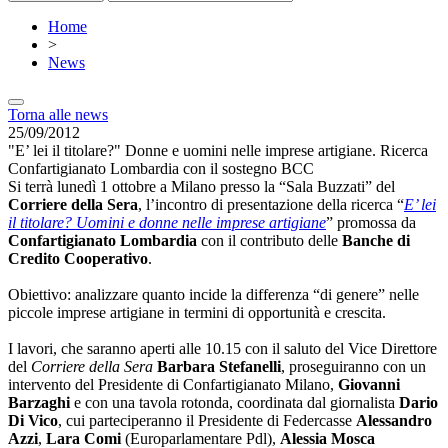
Home
>
News
Torna alle news
25/09/2012
"E’ lei il titolare?" Donne e uomini nelle imprese artigiane. Ricerca
Confartigianato Lombardia con il sostegno BCC
Si terrà lunedì 1 ottobre a Milano presso la “Sala Buzzati” del
Corriere della Sera
, l’incontro di presentazione della ricerca “
E’ lei
il titolare? Uomini e donne nelle imprese artigiane
” promossa da
Confartigianato Lombardia
con il contributo delle
Banche di
Credito Cooperativo
.
Obiettivo: analizzare quanto incide la differenza “di genere” nelle
piccole imprese artigiane in termini di opportunità e crescita.
I lavori, che saranno aperti alle 10.15 con il saluto del Vice Direttore
del
Corriere della Sera
Barbara Stefanelli
, proseguiranno con un
intervento del Presidente di Confartigianato Milano,
Giovanni
Barzaghi
e con una tavola rotonda, coordinata dal giornalista
Dario
Di Vico
, cui parteciperanno il Presidente di Federcasse
Alessandro
Azzi
,
Lara Comi
(Europarlamentare Pdl),
Alessia Mosca