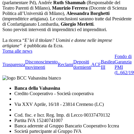
(parlamentare Pd), Andrée
Ruth Shammah
(Responsabile del
Teatro Parenti di Milano),
Maurizio Ferrera
(Docente di Scienza
Politica all’Università di Milano),
Alessandra Borghetti
(imprenditrice artigiana). Le conclusioni saranno tratte dal Presidente
di Confartigianato Lombardia,
Giorgio Merletti
.
Sono previsti interventi di imprenditrici ed imprenditori.
La ricerca “
E’ lei il titolare? Uomini e donne nelle imprese
artigiane"
è pubblicata da Ecra.
Torna alle news
Fondo di
Disconoscimento
Depositi
Basilea
Garanzia
Trasparenza
Reclami
ACF
movimenti
dormienti
III
PMI
(L.662/19
Banca della Valsassina
Credito Cooperativo - Società cooperativa
Via XXV Aprile, 16/18 - 23814 Cremeno (LC)
Cod. fisc. e Iscr. Reg. Imp. di Lecco 00337470132
Partita IVA 15240741007
Banca aderente al Gruppo Bancario Cooperativo Iccrea
Società partecipante al Gruppo IVA