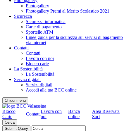
Photogallery
Photogallery
Photogallery Premi al Merito Scolastico 2021
Sicurezza
Sicurezza informatica
Carte di pagamento
Sportello ATM
Linee guida per la sicurezza sui servizi di pagamento
via internet
Contatti
Contatti
Lavora con noi
Blocco carte
La Sostenibilità
La Sostenibilità
Servizi digitali
Servizi digitali
Accedi alla tua BCC online
Chiudi menu
Blocco
Lavora con
Banca
Area Riservata
Contatti
Carte
noi
online
Soci
Cerca