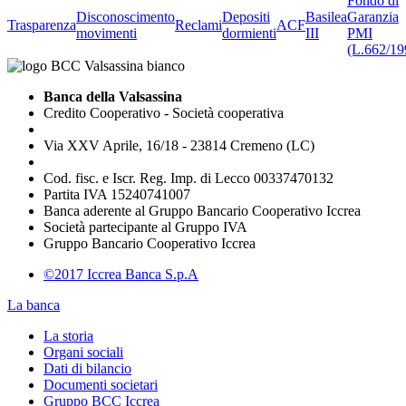
Fondo di
Disconoscimento
Depositi
Basilea
Garanzia
Trasparenza
Reclami
ACF
movimenti
dormienti
III
PMI
(L.662/19
Banca della Valsassina
Credito Cooperativo - Società cooperativa
Via XXV Aprile, 16/18 - 23814 Cremeno (LC)
Cod. fisc. e Iscr. Reg. Imp. di Lecco 00337470132
Partita IVA 15240741007
Banca aderente al Gruppo Bancario Cooperativo Iccrea
Società partecipante al Gruppo IVA
Gruppo Bancario Cooperativo Iccrea
©2017 Iccrea Banca S.p.A
La banca
La storia
Organi sociali
Dati di bilancio
Documenti societari
Gruppo BCC Iccrea