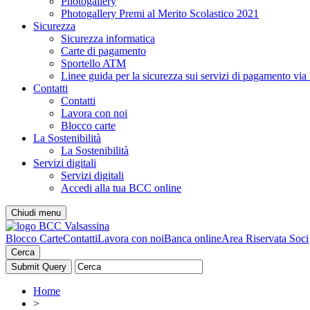
Photogallery
Photogallery Premi al Merito Scolastico 2021
Sicurezza
Sicurezza informatica
Carte di pagamento
Sportello ATM
Linee guida per la sicurezza sui servizi di pagamento via 
Contatti
Contatti
Lavora con noi
Blocco carte
La Sostenibilità
La Sostenibilità
Servizi digitali
Servizi digitali
Accedi alla tua BCC online
Chiudi menu
Blocco Carte
Contatti
Lavora con noi
Banca online
Area Riservata Soci
Cerca
Home
>