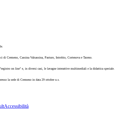
le.
ici di Cremeno, Cassina Valsassina, Pasturo, Introbio, Cortenova e Taceno.
istro on line" e, in diversi casi, le lavagne interattive multimediali e la didattica speciale.
presso la sede di Cremeno in data 29 ottobre u.s.
ult
Accessibilità