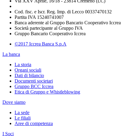
Via XXV Aprile, 16/18 - 23814 Cremeno (LC)
Cod. fisc. e Iscr. Reg. Imp. di Lecco 00337470132
Partita IVA 15240741007
Banca aderente al Gruppo Bancario Cooperativo Iccrea
Società partecipante al Gruppo IVA
Gruppo Bancario Cooperativo Iccrea
©2017 Iccrea Banca S.p.A
La banca
La storia
Organi sociali
Dati di bilancio
Documenti societari
Gruppo BCC Iccrea
Etica di Gruppo e Whistleblowing
Dove siamo
La sede
Le filiali
Aree di competenza
I Soci