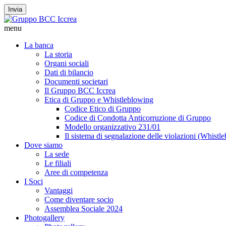
Invia
menu
La banca
La storia
Organi sociali
Dati di bilancio
Documenti societari
Il Gruppo BCC Iccrea
Etica di Gruppo e Whistleblowing
Codice Etico di Gruppo
Codice di Condotta Anticorruzione di Gruppo
Modello organizzativo 231/01
Il sistema di segnalazione delle violazioni (Whistl
Dove siamo
La sede
Le filiali
Aree di competenza
I Soci
Vantaggi
Come diventare socio
Assemblea Sociale 2024
Photogallery