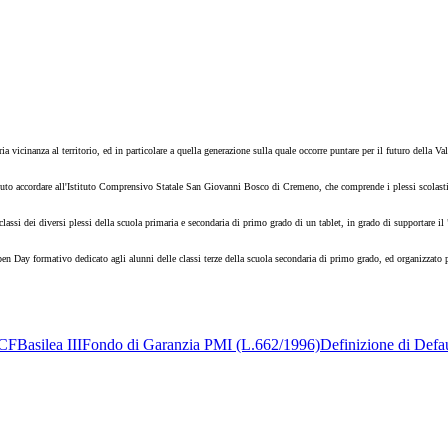
vicinanza al territorio, ed in particolare a quella generazione sulla quale occorre puntare per il futuro della Val
oluto accordare all'Istituto Comprensivo Statale San Giovanni Bosco di Cremeno, che comprende i plessi scolast
 dei diversi plessi della scuola primaria e secondaria di primo grado di un tablet, in grado di supportare il "reg
pen Day formativo dedicato agli alunni delle classi terze della scuola secondaria di primo grado, ed organizzato 
CF
Basilea III
Fondo di Garanzia PMI (L.662/1996)
Definizione di Defa