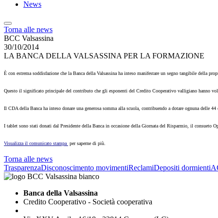
News
Torna alle news
BCC Valsassina
30/10/2014
LA BANCA DELLA VALSASSINA PER LA FORMAZIONE
È con estrema soddisfazione che la Banca della Valsassina ha inteso manifestare un segno tangibile della propria 
Questo il significato principale del contributo che gli esponenti del Credito Cooperativo valligiano hanno v
Il CDA della Banca ha inteso donare una generosa somma alla scuola, contribuendo a dotare ognuna delle 44 classi
I tablet sono stati donati dal Presidente della Banca in occasione della Giornata del Risparmio, il consueto O
Visualizza il comunicato stampa
per saperne di più.
Torna alle news
Trasparenza
Disconoscimento movimenti
Reclami
Depositi dormienti
A
Banca della Valsassina
Credito Cooperativo - Società cooperativa