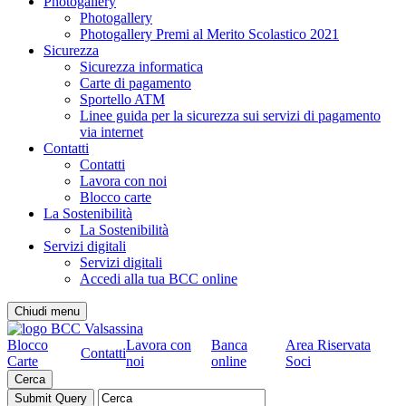
Photogallery
Photogallery
Photogallery Premi al Merito Scolastico 2021
Sicurezza
Sicurezza informatica
Carte di pagamento
Sportello ATM
Linee guida per la sicurezza sui servizi di pagamento
via internet
Contatti
Contatti
Lavora con noi
Blocco carte
La Sostenibilità
La Sostenibilità
Servizi digitali
Servizi digitali
Accedi alla tua BCC online
Chiudi menu
Blocco
Lavora con
Banca
Area Riservata
Contatti
Carte
noi
online
Soci
Cerca