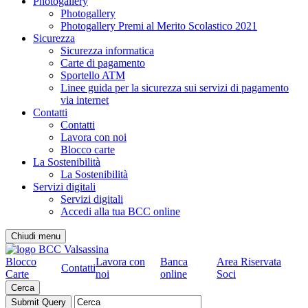
Photogallery
Photogallery
Photogallery Premi al Merito Scolastico 2021
Sicurezza
Sicurezza informatica
Carte di pagamento
Sportello ATM
Linee guida per la sicurezza sui servizi di pagamento
via internet
Contatti
Contatti
Lavora con noi
Blocco carte
La Sostenibilità
La Sostenibilità
Servizi digitali
Servizi digitali
Accedi alla tua BCC online
Chiudi menu
Blocco
Lavora con
Banca
Area Riservata
Contatti
Carte
noi
online
Soci
Cerca