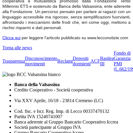
cooperativa e mutualistica promosso dalla Fondazione Tertio
Millennio ETS e sostenuto da Banca della Valsassina, ente aderente
alla Fondazione. Un percorso pensato per parlare ai ragazzi con un
linguaggio accessibile ma rigoroso, senza semplificazioni fuorvianti,
affrontando i meccanismi delle frodi che, ieri come oggi, mettono a
rischio risparmi e dati personali.
Clicca qui
per leggere l'articolo pubblicato su www.lecconotizie.com
Torna alle news
Fondo di
Disconoscimento
Depositi
Basilea
Garanzia
Trasparenza
Reclami
ACF
movimenti
dormienti
III
PMI
(L.662/19
Banca della Valsassina
Credito Cooperativo - Società cooperativa
Via XXV Aprile, 16/18 - 23814 Cremeno (LC)
Cod. fisc. e Iscr. Reg. Imp. di Lecco 00337470132
Partita IVA 15240741007
Banca aderente al Gruppo Bancario Cooperativo Iccrea
Società partecipante al Gruppo IVA
Gruppo Bancario Cooperativo Iccrea