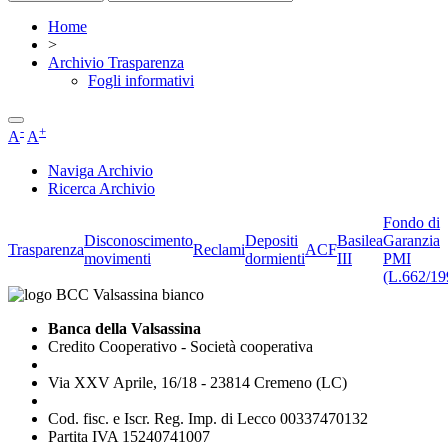
Home
>
Archivio Trasparenza
Fogli informativi
-
+
A
A
Naviga Archivio
Ricerca Archivio
Fondo di
Disconoscimento
Depositi
Basilea
Garanzia
Trasparenza
Reclami
ACF
movimenti
dormienti
III
PMI
(L.662/19
Banca della Valsassina
Credito Cooperativo - Società cooperativa
Via XXV Aprile, 16/18 - 23814 Cremeno (LC)
Cod. fisc. e Iscr. Reg. Imp. di Lecco 00337470132
Partita IVA 15240741007