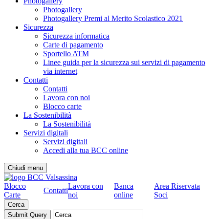
Photogallery
Photogallery
Photogallery Premi al Merito Scolastico 2021
Sicurezza
Sicurezza informatica
Carte di pagamento
Sportello ATM
Linee guida per la sicurezza sui servizi di pagamento
via internet
Contatti
Contatti
Lavora con noi
Blocco carte
La Sostenibilità
La Sostenibilità
Servizi digitali
Servizi digitali
Accedi alla tua BCC online
Chiudi menu
Blocco
Lavora con
Banca
Area Riservata
Contatti
Carte
noi
online
Soci
Cerca