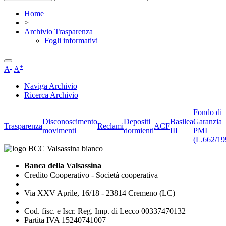
Home
>
Archivio Trasparenza
Fogli informativi
-
+
A
A
Naviga Archivio
Ricerca Archivio
Fondo di
Disconoscimento
Depositi
Basilea
Garanzia
Trasparenza
Reclami
ACF
movimenti
dormienti
III
PMI
(L.662/19
Banca della Valsassina
Credito Cooperativo - Società cooperativa
Via XXV Aprile, 16/18 - 23814 Cremeno (LC)
Cod. fisc. e Iscr. Reg. Imp. di Lecco 00337470132
Partita IVA 15240741007