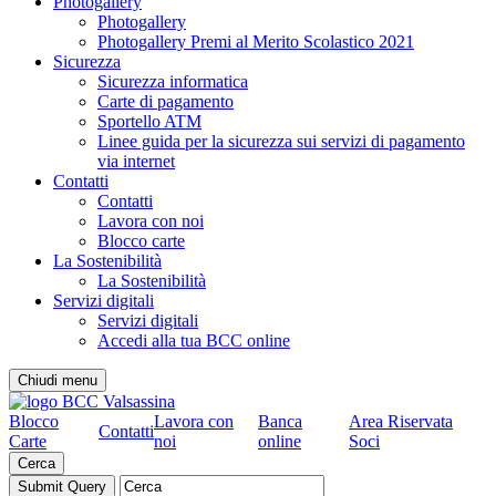
Photogallery
Photogallery
Photogallery Premi al Merito Scolastico 2021
Sicurezza
Sicurezza informatica
Carte di pagamento
Sportello ATM
Linee guida per la sicurezza sui servizi di pagamento
via internet
Contatti
Contatti
Lavora con noi
Blocco carte
La Sostenibilità
La Sostenibilità
Servizi digitali
Servizi digitali
Accedi alla tua BCC online
Chiudi menu
Blocco
Lavora con
Banca
Area Riservata
Contatti
Carte
noi
online
Soci
Cerca