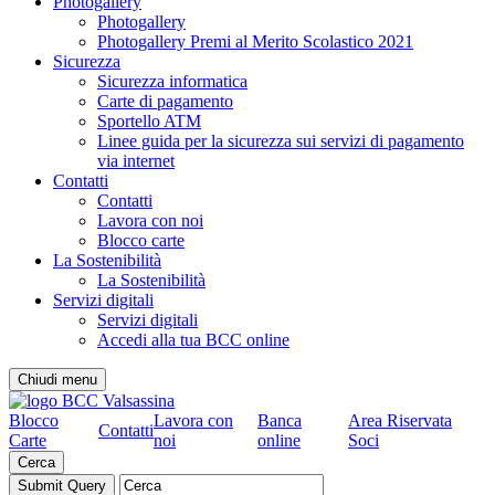
Photogallery
Photogallery
Photogallery Premi al Merito Scolastico 2021
Sicurezza
Sicurezza informatica
Carte di pagamento
Sportello ATM
Linee guida per la sicurezza sui servizi di pagamento
via internet
Contatti
Contatti
Lavora con noi
Blocco carte
La Sostenibilità
La Sostenibilità
Servizi digitali
Servizi digitali
Accedi alla tua BCC online
Chiudi menu
Blocco
Lavora con
Banca
Area Riservata
Contatti
Carte
noi
online
Soci
Cerca