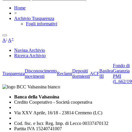
Home
>
Archivio Trasparenza
Fogli informativi
-
+
A
A
Naviga Archivio
Ricerca Archivio
Fondo di
Disconoscimento
Depositi
Basilea
Garanzia
Trasparenza
Reclami
ACF
movimenti
dormienti
III
PMI
(L.662/19
Banca della Valsassina
Credito Cooperativo - Società cooperativa
Via XXV Aprile, 16/18 - 23814 Cremeno (LC)
Cod. fisc. e Iscr. Reg. Imp. di Lecco 00337470132
Partita IVA 15240741007