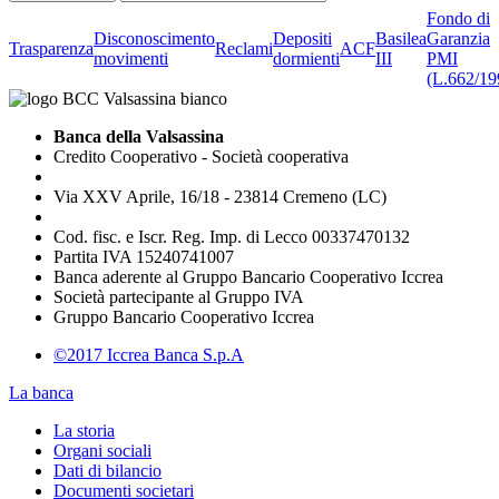
Fondo di
Disconoscimento
Depositi
Basilea
Garanzia
Trasparenza
Reclami
ACF
movimenti
dormienti
III
PMI
(L.662/19
Banca della Valsassina
Credito Cooperativo - Società cooperativa
Via XXV Aprile, 16/18 - 23814 Cremeno (LC)
Cod. fisc. e Iscr. Reg. Imp. di Lecco 00337470132
Partita IVA 15240741007
Banca aderente al Gruppo Bancario Cooperativo Iccrea
Società partecipante al Gruppo IVA
Gruppo Bancario Cooperativo Iccrea
©2017 Iccrea Banca S.p.A
La banca
La storia
Organi sociali
Dati di bilancio
Documenti societari