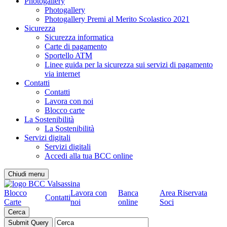
Photogallery
Photogallery
Photogallery Premi al Merito Scolastico 2021
Sicurezza
Sicurezza informatica
Carte di pagamento
Sportello ATM
Linee guida per la sicurezza sui servizi di pagamento
via internet
Contatti
Contatti
Lavora con noi
Blocco carte
La Sostenibilità
La Sostenibilità
Servizi digitali
Servizi digitali
Accedi alla tua BCC online
Chiudi menu
Blocco
Lavora con
Banca
Area Riservata
Contatti
Carte
noi
online
Soci
Cerca