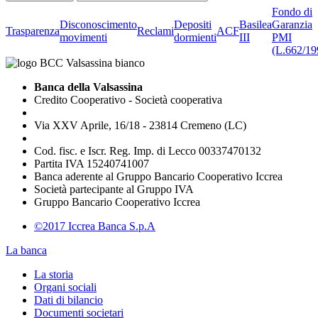
Fondo di
Disconoscimento
Depositi
Basilea
Garanzia
Trasparenza
Reclami
ACF
movimenti
dormienti
III
PMI
(L.662/19
Banca della Valsassina
Credito Cooperativo - Società cooperativa
Via XXV Aprile, 16/18 - 23814 Cremeno (LC)
Cod. fisc. e Iscr. Reg. Imp. di Lecco 00337470132
Partita IVA 15240741007
Banca aderente al Gruppo Bancario Cooperativo Iccrea
Società partecipante al Gruppo IVA
Gruppo Bancario Cooperativo Iccrea
©2017 Iccrea Banca S.p.A
La banca
La storia
Organi sociali
Dati di bilancio
Documenti societari