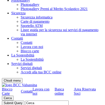
Photogallery
Photogallery
Photogallery Premi al Merito Scolastico 2021
Sicurezza
Sicurezza informatica
Carte di pagamento
Sportello ATM
Linee guida per la sicurezza sui servizi di pagamento
via internet
Contatti
Contatti
Lavora con noi
Blocco carte
La Sostenibilità
La Sostenibilità
Servizi digitali
Servizi digitali
Accedi alla tua BCC online
Chiudi menu
Blocco
Lavora con
Banca
Area Riservata
Contatti
Carte
noi
online
Soci
Cerca