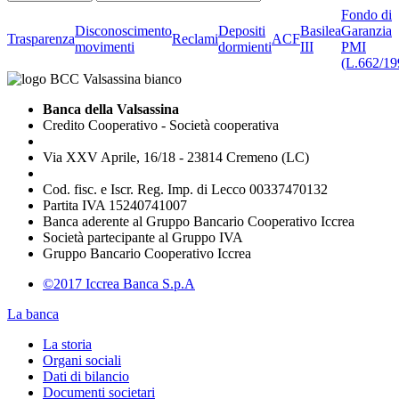
Fondo di
Disconoscimento
Depositi
Basilea
Garanzia
Trasparenza
Reclami
ACF
movimenti
dormienti
III
PMI
(L.662/19
Banca della Valsassina
Credito Cooperativo - Società cooperativa
Via XXV Aprile, 16/18 - 23814 Cremeno (LC)
Cod. fisc. e Iscr. Reg. Imp. di Lecco 00337470132
Partita IVA 15240741007
Banca aderente al Gruppo Bancario Cooperativo Iccrea
Società partecipante al Gruppo IVA
Gruppo Bancario Cooperativo Iccrea
©2017 Iccrea Banca S.p.A
La banca
La storia
Organi sociali
Dati di bilancio
Documenti societari