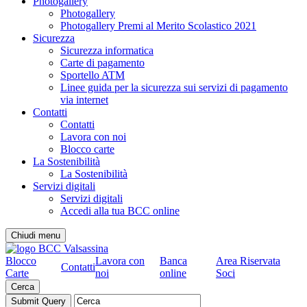
Photogallery
Photogallery
Photogallery Premi al Merito Scolastico 2021
Sicurezza
Sicurezza informatica
Carte di pagamento
Sportello ATM
Linee guida per la sicurezza sui servizi di pagamento
via internet
Contatti
Contatti
Lavora con noi
Blocco carte
La Sostenibilità
La Sostenibilità
Servizi digitali
Servizi digitali
Accedi alla tua BCC online
Chiudi menu
Blocco
Lavora con
Banca
Area Riservata
Contatti
Carte
noi
online
Soci
Cerca